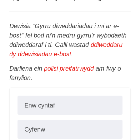
Dewisia “Gyrru diweddariadau i mi ar e-
bost” fel bod ni'n medru gyrru'r wybodaeth
ddiweddaraf i ti. Galli wastad
ddiweddaru
dy ddewisiadau e-bost
.
Darllena ein
polisi preifatrwydd
am fwy o
fanylion.
Enw cyntaf
Cyfenw