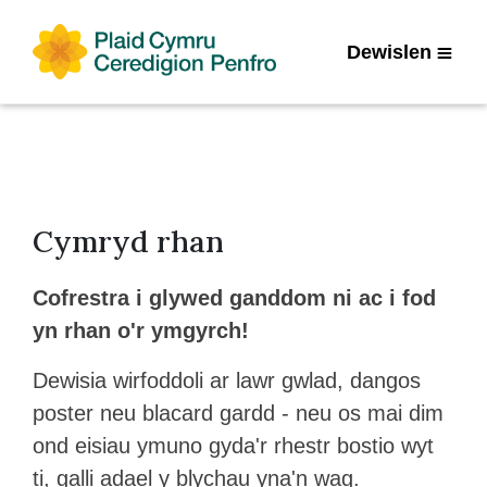
Dewislen
Cymryd rhan
Cofrestra i glywed ganddom ni ac i fod
yn rhan o'r ymgyrch!
Dewisia wirfoddoli ar lawr gwlad, dangos
poster neu blacard gardd - neu os mai dim
ond eisiau ymuno gyda'r rhestr bostio wyt
ti, galli adael y blychau yna'n wag.