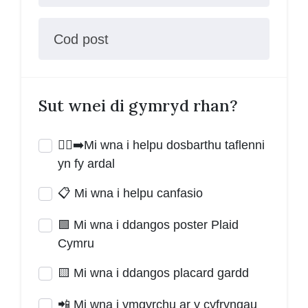
Cod post
Sut wnei di gymryd rhan?
🚶‍♂️‍➡️Mi wna i helpu dosbarthu taflenni
yn fy ardal
📋 Mi wna i helpu canfasio
🟩 Mi wna i ddangos poster Plaid
Cymru
🟨 Mi wna i ddangos placard gardd
📲 Mi wna i ymgyrchu ar y cyfryngau